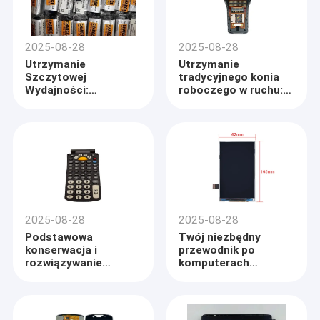
2025-08-28
2025-08-28
Utrzymanie
Utrzymanie
Szczytowej
tradycyjnego konia
Wydajności:
roboczego w ruchu:
Kompleksowy
Przewodnik do serii
Przewodnik po
Zebra
Komputerze
MC9000/MC9090/MC9190
Mobilnym Honeywell
CK65
2025-08-28
2025-08-28
Podstawowa
Twój niezbędny
konserwacja i
przewodnik po
rozwiązywanie
komputerach
problemów dla Twojej
mobilnych Zebra
Zebry MC9300
TC20/TC25:
Rozwiązywanie
problemów,