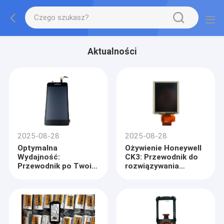
Aktualności
2025-08-28
2025-08-28
Optymalna
Ożywienie Honeywell
Wydajność:
CK3: Przewodnik do
Przewodnik po Twoim
rozwiązywania
Komputerze
problemów,
Mobilnym Honeywell
konserwacji i naprawy
EDA51