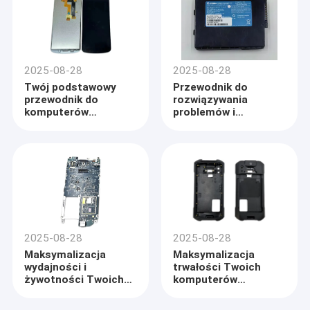
konserwacja i
naprawa
2025-08-28
2025-08-28
Twój podstawowy
Przewodnik do
przewodnik do
rozwiązywania
komputerów
problemów i
mobilnych Zebra
konserwacji
TC53/TC58:
komputerów
rozwiązywanie
mobilnych Zebra
problemów,
TC70/TC75/TC72/TC77
konserwacja i
naprawa
2025-08-28
2025-08-28
Maksymalizacja
Maksymalizacja
wydajności i
trwałości Twoich
żywotności Twoich
komputerów
komputerów
mobilnych Zebra
mobilnych Zebra
TC21/TC26: