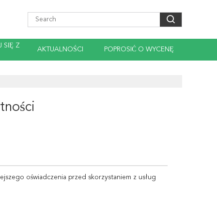
 SIĘ Z
AKTUALNOŚCI
POPROSIĆ O WYCENĘ
tności
iejszego oświadczenia przed skorzystaniem z usług