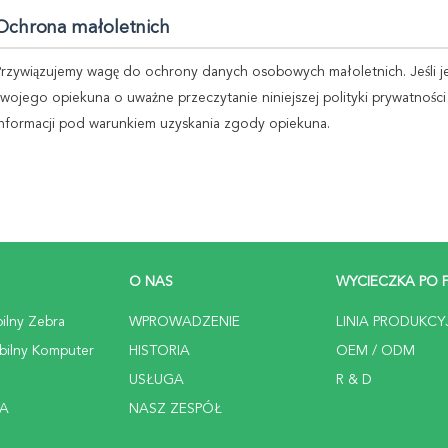
Ochrona małoletnich
Przywiązujemy wagę do ochrony danych osobowych małoletnich. Jeśli jes
swojego opiekuna o uważne przeczytanie niniejszej polityki prywatności
informacji pod warunkiem uzyskania zgody opiekuna.
O NAS
WYCIECZKA PO 
ilny Zebra
WPROWADZENIE
LINIA PRODUKCY
bilny Komputer
HISTORIA
OEM / ODM
USŁUGA
R & D
RA
NASZ ZESPÓŁ