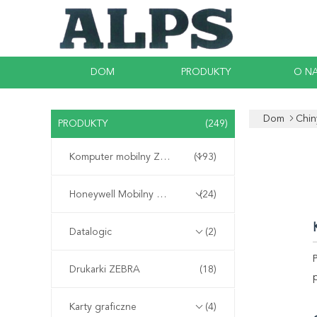
DOM
PRODUKTY
O N
Dom
Chin
PRODUKTY
(249)
Komputer mobilny Zebra
(193)
Honeywell Mobilny Komputer
(24)
Datalogic
(2)
Drukarki ZEBRA
(18)
Karty graficzne
(4)