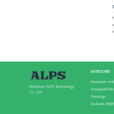
KATEGORIE
Komputer mob
Shenzhen ALPS Technology
Honeywell Mo
Co., Ltd
Datalogic
Drukarki ZEB