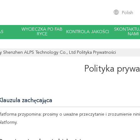
Polish
WYCIECZKA PO FAB
SKONTAKTUJ
AS
KONTROLA JAKOŚCI
RYCE
NAMI
y Shenzhen ALPS Technology Co., Ltd Polityka Prywatności
Polityka prywa
Klauzula zachęcająca
Platforma przypomina: prosimy o uważne przeczytanie i zrozumienie nin
platformy.