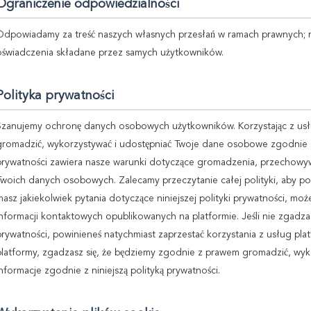
Ograniczenie odpowiedzialności
Odpowiadamy za treść naszych własnych przesłań w ramach prawnych; 
oświadczenia składane przez samych użytkowników.
Polityka prywatności
Szanujemy ochronę danych osobowych użytkowników. Korzystając z usł
gromadzić, wykorzystywać i udostępniać Twoje dane osobowe zgodnie z ni
prywatności zawiera nasze warunki dotyczące gromadzenia, przechowyw
Twoich danych osobowych. Zalecamy przeczytanie całej polityki, aby pom
masz jakiekolwiek pytania dotyczące niniejszej polityki prywatności, m
informacji kontaktowych opublikowanych na platformie. Jeśli nie zgadzasz s
prywatności, powinieneś natychmiast zaprzestać korzystania z usług plat
platformy, zgadzasz się, że będziemy zgodnie z prawem gromadzić, wy
informacje zgodnie z niniejszą polityką prywatności.