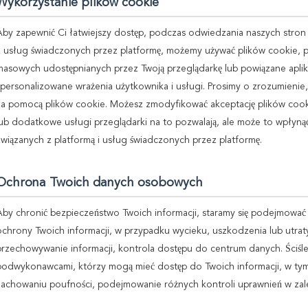
Wykorzystanie plików cookie
Aby zapewnić Ci łatwiejszy dostęp, podczas odwiedzania naszych stron 
z usług świadczonych przez platformę, możemy używać plików cookie, pl
masowych udostępnianych przez Twoją przeglądarkę lub powiązane aplikac
spersonalizowane wrażenia użytkownika i usługi. Prosimy o zrozumienie
za pomocą plików cookie. Możesz zmodyfikować akceptację plików cookie 
lub dodatkowe usługi przeglądarki na to pozwalają, ale może to wpłyn
związanych z platformą i usług świadczonych przez platformę.
Ochrona Twoich danych osobowych
Aby chronić bezpieczeństwo Twoich informacji, staramy się podejmować
ochrony Twoich informacji, w przypadku wycieku, uszkodzenia lub utrat
przechowywanie informacji, kontrola dostępu do centrum danych. Ściśl
podwykonawcami, którzy mogą mieć dostęp do Twoich informacji, w ty
zachowaniu poufności, podejmowanie różnych kontroli uprawnień w zale