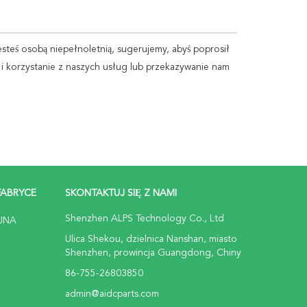
teś osobą niepełnoletnią, sugerujemy, abyś poprosił
 i korzystanie z naszych usług lub przekazywanie nam
FABRYCE
SKONTAKTUJ SIĘ Z NAMI
Shenzhen ALPS Technology Co., Ltd
JNA
Ulica Shekou, dzielnica Nanshan, miasto
Shenzhen, prowincja Guangdong, Chiny
86-755-26803850
admin@aidcparts.com