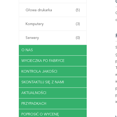
Głowa drukarka
(5)
Komputery
(3)
Serwery
(0)
O NAS
WYCIECZKA PO FABRYCE
KONTROLA JAKOŚCI
SKONTAKTUJ SIĘ Z NAMI
AKTUALNOŚCI
PRZYPADKACH
POPROSIĆ O WYCENĘ