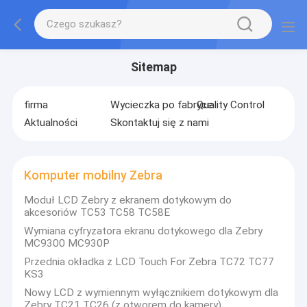
Sitemap
firma
Wycieczka po fabryce
Quality Control
Aktualności
Skontaktuj się z nami
Komputer mobilny Zebra
Moduł LCD Zebry z ekranem dotykowym do
akcesoriów TC53 TC58 TC58E
Wymiana cyfryzatora ekranu dotykowego dla Zebry
MC9300 MC930P
Przednia okładka z LCD Touch For Zebra TC72 TC77
KS3
Nowy LCD z wymiennym wyłącznikiem dotykowym dla
Zebry TC21 TC26 (z otworem do kamery)