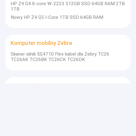
HP Z4 G4 8-core W-2223 512GB SSD 64GB RAM 2TB
1TB
Nowy HP Z4 G5 I-Core 1TB SSD 64GB RAM
Komputer mobilny Zebra
Skaner silnik SE4710 Flex kabel dla Zebry TC26
TC26AK TC26BK TC26CK TC26DK
Honeywell Mobilny Komputer
38 Klawisze Klawisze Numeryczne Wymiana bezelu dla
Dom
skanera Intermec Ck65
Od 2018 roku oferujemy szeroką gamę produktów od skanera
kodów kreskowych po akcesoria do komputerów.
W
e mają
Moduł
Produkty
LCD,kabel elastyczny, okładki, klawiatura, aparat fotograficzny,
egzoszkielet,ładowarki,baterie,adapter zasilania itp. dla
Drukarki ZEBRA
O nas
urządzeń PDA marki Zebra,Honeywell,Datalogic itp.Wszystkie w
jednym komputery stacjonarne HP i Dell są również