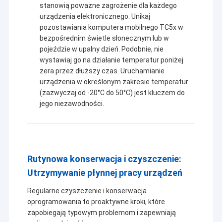
stanowią poważne zagrożenie dla każdego
urządzenia elektronicznego. Unikaj
pozostawiania komputera mobilnego TC5x w
bezpośrednim świetle słonecznym lub w
pojeździe w upalny dzień. Podobnie, nie
wystawiaj go na działanie temperatur poniżej
zera przez dłuższy czas. Uruchamianie
urządzenia w określonym zakresie temperatur
(zazwyczaj od -20°C do 50°C) jest kluczem do
jego niezawodności.
Rutynowa konserwacja i czyszczenie:
Dom
Utrzymywanie płynnej pracy urządzeń
Od 2018 roku oferujemy szeroką gamę produktów od skanera
kodów kreskowych po akcesoria do komputerów.
W
e mają
Moduł
Produkty
Regularne czyszczenie i konserwacja
LCD,kabel elastyczny, okładki, klawiatura, aparat fotograficzny,
oprogramowania to proaktywne kroki, które
egzoszkielet,ładowarki,baterie,adapter zasilania itp. dla
O nas
zapobiegają typowym problemom i zapewniają
urządzeń PDA marki Zebra,Honeywell,Datalogic itp.Wszystkie w
jednym komputery stacjonarne HP i Dell są również