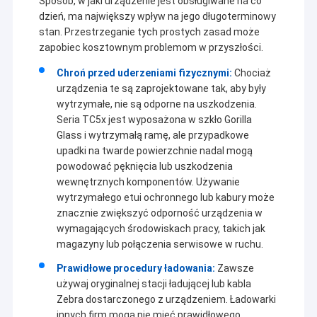
Sposób, w jaki urządzenie jest obsługiwane na co
dzień, ma największy wpływ na jego długoterminowy
stan. Przestrzeganie tych prostych zasad może
zapobiec kosztownym problemom w przyszłości.
Chroń przed uderzeniami fizycznymi:
Chociaż
urządzenia te są zaprojektowane tak, aby były
wytrzymałe, nie są odporne na uszkodzenia.
Seria TC5x jest wyposażona w szkło Gorilla
Glass i wytrzymałą ramę, ale przypadkowe
upadki na twarde powierzchnie nadal mogą
powodować pęknięcia lub uszkodzenia
wewnętrznych komponentów. Używanie
wytrzymałego etui ochronnego lub kabury może
znacznie zwiększyć odporność urządzenia w
wymagających środowiskach pracy, takich jak
magazyny lub połączenia serwisowe w ruchu.
Prawidłowe procedury ładowania:
Zawsze
używaj oryginalnej stacji ładującej lub kabla
Zebra dostarczonego z urządzeniem. Ładowarki
innych firm mogą nie mieć prawidłowego