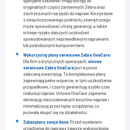
specjalne szkolenie i mają dostęp do
oryginalnych części zamiennych Zebra oraz
zastrzeżonych narzędzi do napraw. Korzystanie
z nieautoryzowanego podmiotu zewnętrznego
może spowodować utratę gwarancji, a także
istnieje ryzyko dalszych uszkodzeń
spowodowanych nieprawidłowymi naprawami
lub podrobionymi komponentami.
Wykorzystaj plany serwisowe Zebra OneCare:
Dla firm o krytycznych operacjach,
umowa
serwisowa Zebra OneCare
jest wysoce
zalecaną inwestycją. Te kompleksowe plany
zapewniają pełne wsparcie, w tym uszkodzenia
przypadkowe, i często gwarantują szybki czas
realizacji napraw. Umowa OneCare zapewnia
eliminację nieoczekiwanych kosztów napraw i
minimalizację przestojów urządzenia, co
pozwala skupić się na działalności.
Zabezpiecz swoje dane:
Przed wysłaniem
urządzenia do naprawy zawsze wykonuj kopię