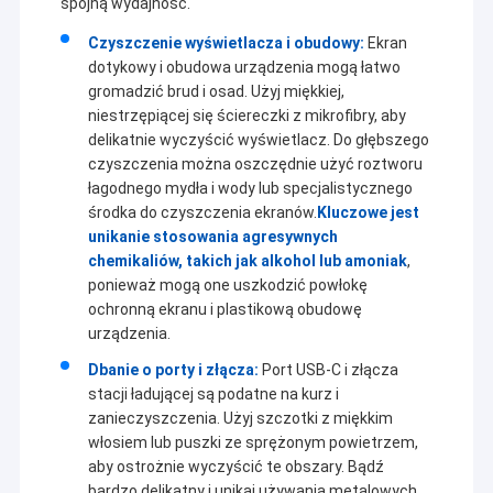
spójną wydajność.
dostępneJeśli wymagane produkty nie są wymienione na naszej
Wycieczka po fabryce
stronie internetowej, prosimy o kontakt za pośrednictwem
Czyszczenie wyświetlacza i obudowy:
Ekran
poczty elektronicznej lub telefonu w celu uzyskania dalszych
dotykowy i obudowa urządzenia mogą łatwo
Kontrola jakości
informacji.
gromadzić brud i osad. Użyj miękkiej,
niestrzępiącej się ściereczki z mikrofibry, aby
Skontaktuj się z nami
delikatnie wyczyścić wyświetlacz. Do głębszego
czyszczenia można oszczędnie użyć roztworu
Aktualności
łagodnego mydła i wody lub specjalistycznego
środka do czyszczenia ekranów.
Kluczowe jest
Poprosić o wycenę
unikanie stosowania agresywnych
chemikaliów, takich jak alkohol lub amoniak
,
ponieważ mogą one uszkodzić powłokę
ochronną ekranu i plastikową obudowę
Komputer mobilny Zebra
urządzenia.
Honeywell Mobilny Komputer
Dbanie o porty i złącza:
Port USB-C i złącza
stacji ładującej są podatne na kurz i
Datalogic
zanieczyszczenia. Użyj szczotki z miękkim
włosiem lub puszki ze sprężonym powietrzem,
Drukarki ZEBRA
aby ostrożnie wyczyścić te obszary. Bądź
bardzo delikatny i unikaj używania metalowych