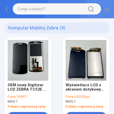
Komputer Mobilny Zebra
(9)
OEM nowy Digitizer
Wyświetlacz LCD z
LCD ZEBRA TC53E z
ekranem dotykowym
zespołem ekranu
do Zebra Motorola
Cena:
109/PC
Cena:
USD55/pc
dotykowego do
TC52, TC52X,
MOQ:
1
MOQ:
1
komputera
TC52AX, TC57,
mobilnego TC53E 6-
TC57X, TC57AX
Pobierz najnowszą cenę
Pobierz najnowszą cenę
calowy ekran o