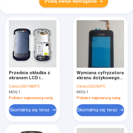
Podaj swoje wymagania
Przednia okładka z
Wymiana cyfryzatora
ekranem LCD i
ekranu dotykowego
dotykowym dla Zebry
dla Zebry MC9300
Cena:
USD108/PC
Cena:
USD25/PC
TC77 wersja KS2
MC930P
MOQ:
1
MOQ:
1
Pobierz najnowszą cenę
Pobierz najnowszą cenę
Skontaktuj się teraz
Skontaktuj się teraz