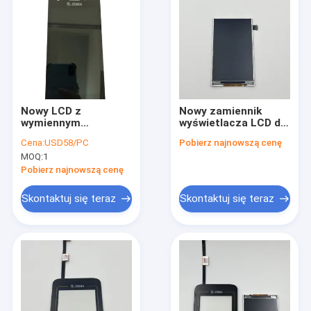
Nowy LCD z
Nowy zamiennik
wymiennym
wyświetlacza LCD dla
wyłącznikiem
ZEBRA Symbol
Cena:
USD58/PC
Pobierz najnowszą cenę
dotykowym dla Zebry
Motorola MC9400
MOQ:
1
TC21 TC26 (z
MC94
otworem do kamery)
Pobierz najnowszą cenę
Skontaktuj się teraz
Skontaktuj się teraz
Dom
Produkty
O nas