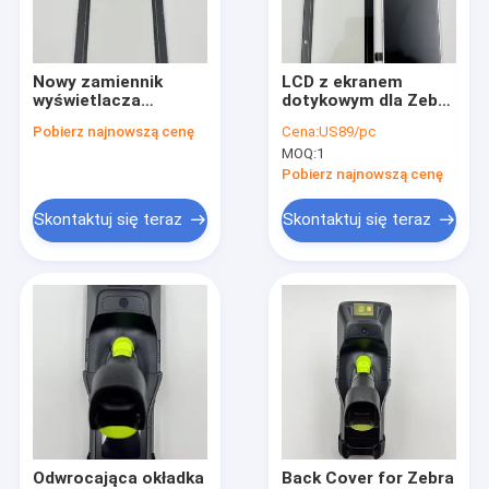
Wycieczka po fabryce
Kontrola jakości
Nowy zamiennik
LCD z ekranem
wyświetlacza
dotykowym dla Zebry
Skontaktuj się z nami
dotykowego dla
MC9400, MC9450
Pobierz najnowszą cenę
Cena:
US89/pc
Zebra MC9400 MC94
MOQ:
1
Aktualności
Pobierz najnowszą cenę
Poprosić o wycenę
Skontaktuj się teraz
Skontaktuj się teraz
Komputer mobilny Zebra
Honeywell Mobilny Komputer
Datalogic
Drukarki ZEBRA
Odwrocająca okładka
Back Cover for Zebra