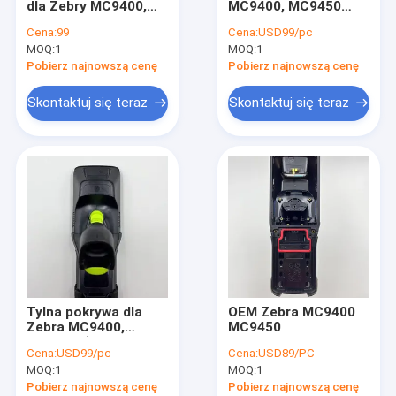
dla Zebry MC9400,
MC9400, MC9450
Karty graficzne
MC9450 (wersja 1)
(Camera Version)
Cena:
99
Cena:
USD99/pc
MOQ:
Głowa drukarka
1
MOQ:
1
Pobierz najnowszą cenę
Pobierz najnowszą cenę
Komputery
Skontaktuj się teraz
Skontaktuj się teraz
Tylna pokrywa dla
OEM Zebra MC9400
Zebra MC9400,
MC9450
MC9450 (wersja z
Cena:
USD99/pc
Cena:
USD89/PC
głośnikiem)
MOQ:
1
MOQ:
1
Pobierz najnowszą cenę
Pobierz najnowszą cenę