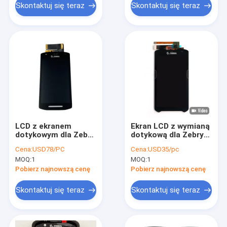
rozdzielczości
Skontaktuj się teraz
Skontaktuj się teraz
1080x2160
LCD z ekranem
Ekran LCD z wymianą
dotykowym dla Zebry
dotykową dla Zebry
TC21 TC26 z
TC51 TC56
Cena:
USD78/PC
Cena:
USD35/pc
przednią kamerą
MOQ:
1
MOQ:
1
Pobierz najnowszą cenę
Pobierz najnowszą cenę
Skontaktuj się teraz
Skontaktuj się teraz