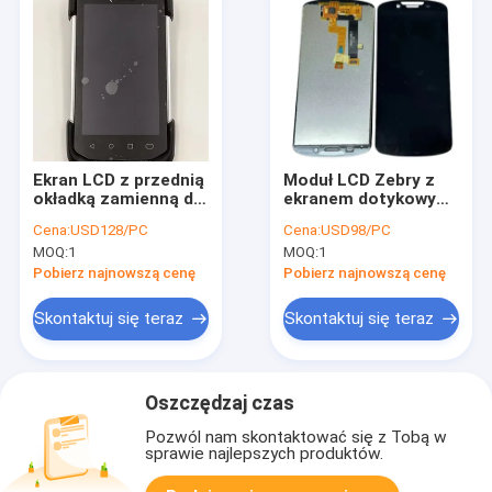
Ekran LCD z przednią
Moduł LCD Zebry z
okładką zamienną dla
ekranem dotykowym
Zebry TC72 TC77
do akcesoriów TC53
Cena:
USD128/PC
Cena:
USD98/PC
TC58 TC58E
MOQ:
1
MOQ:
1
Pobierz najnowszą cenę
Pobierz najnowszą cenę
Skontaktuj się teraz
Skontaktuj się teraz
Oszczędzaj czas
Pozwól nam skontaktować się z Tobą w
sprawie najlepszych produktów.