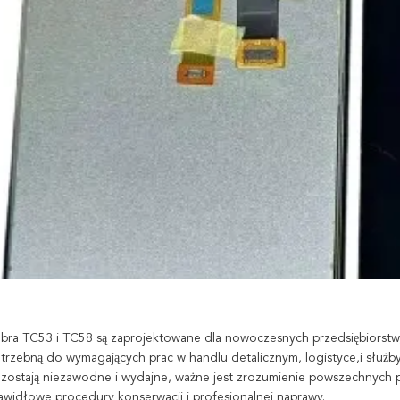
bra TC53 i TC58 są zaprojektowane dla nowoczesnych przedsiębiorstw, 
trzebną do wymagających prac w handlu detalicznym, logistyce,i służb
zostają niezawodne i wydajne, ważne jest zrozumienie powszechnych p
awidłowe procedury konserwacji i profesjonalnej naprawy.