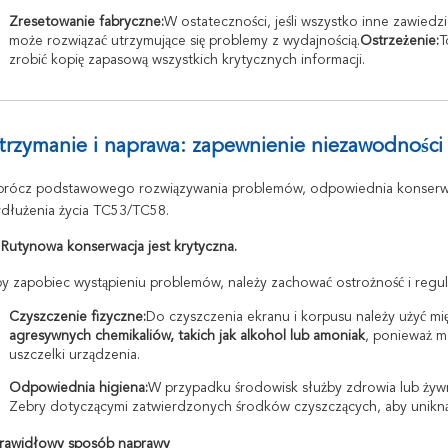
Zresetowanie fabryczne:
W ostateczności, jeśli wszystko inne zawied
może rozwiązać utrzymujące się problemy z wydajnością.
Ostrzeżenie:
T
zrobić kopię zapasową wszystkich krytycznych informacji.
trzymanie i naprawa: zapewnienie niezawodności 
rócz podstawowego rozwiązywania problemów, odpowiednia konserwac
dłużenia życia TC53/TC58.
 Rutynowa konserwacja jest krytyczna.
y zapobiec wystąpieniu problemów, należy zachować ostrożność i regul
Czyszczenie fizyczne:
Do czyszczenia ekranu i korpusu należy użyć mię
agresywnych chemikaliów, takich jak alkohol lub amoniak
, ponieważ m
uszczelki urządzenia.
Odpowiednia higiena:
W przypadku środowisk służby zdrowia lub żywno
Zebry dotyczącymi zatwierdzonych środków czyszczących, aby uniknąć 
rawidłowy sposób naprawy