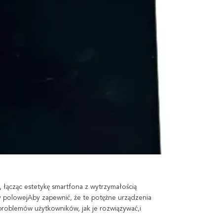
łącząc estetykę smartfona z wytrzymałością
y polowejAby zapewnić, że te potężne urządzenia
roblemów użytkowników, jak je rozwiązywać,i