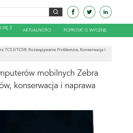
 SIĘ Z
AKTUALNOŚCI
POPROSIĆ O WYCENĘ
a TC53/TC58: Rozwiązywanie Problemów, Konserwacja I
mputerów mobilnych Zebra
w, konserwacja i naprawa