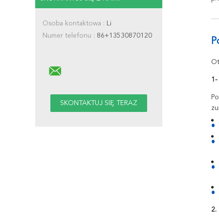
Osoba kontaktowa :
Li
Numer telefonu :
86+13530870120
P
Ot
1-
Po
zu
2.