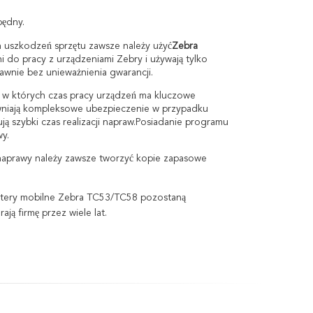
będny.
uszkodzeń sprzętu zawsze należy użyć
Zebra
ni do pracy z urządzeniami Zebry i używają tylko
awnie bez unieważnienia gwarancji.
 w których czas pracy urządzeń ma kluczowe
wniają kompleksowe ubezpieczenie w przypadku
 szybki czas realizacji napraw.Posiadanie programu
y.
naprawy należy zawsze tworzyć kopie zapasowe
utery mobilne Zebra TC53/TC58 pozostaną
ją firmę przez wiele lat.