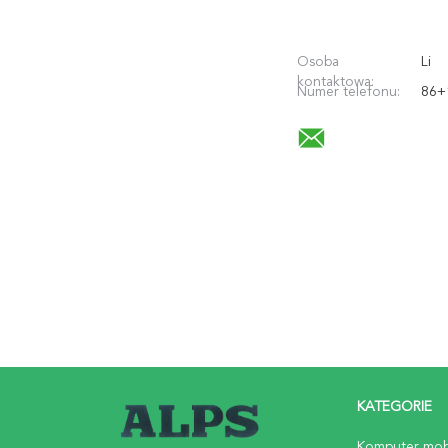
Osoba
Li
kontaktowa:
Numer telefonu:
86+
KATEGORIE
Komputer mob