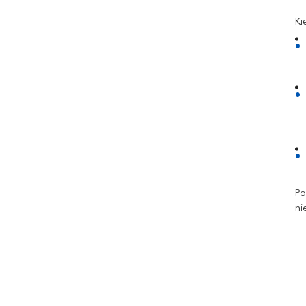
Ki
Po
ni