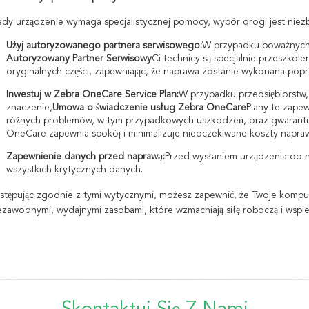
edy urządzenie wymaga specjalistycznej pomocy, wybór drogi jest niez
Użyj autoryzowanego partnera serwisowego:
W przypadku poważnych 
Autoryzowany Partner Serwisowy
Ci technicy są specjalnie przeszkole
oryginalnych części, zapewniając, że naprawa zostanie wykonana popr
Inwestuj w Zebra OneCare Service Plan:
W przypadku przedsiębiorstw,
znaczenie,
Umowa o świadczenie usług Zebra OneCare
Plany te zape
różnych problemów, w tym przypadkowych uszkodzeń, oraz gwarantują
OneCare zapewnia spokój i minimalizuje nieoczekiwane koszty napraw
Zapewnienie danych przed naprawą:
Przed wysłaniem urządzenia do 
wszystkich krytycznych danych.
stępując zgodnie z tymi wytycznymi, możesz zapewnić, że Twoje komp
ezawodnymi, wydajnymi zasobami, które wzmacniają siłę roboczą i wspiera