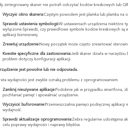
y zintegrowany skaner nie potrafi odczytać kodów kreskowych lub QR
Wyczyść okno skanera:
Częstym powodem jest plamka lub plamka na o
Sprawdź ustawienia symbologii:
W ustawieniach urządzenia niektóre 
wyłączone.Sprawdź, czy prawidłowe symbole kodów kreskowych są wł
aplikacji biznesowej.
Zresetuj urządzenie:
Nowy początek może często zresetować sterownik 
Kwestie specyficzne dla zastosowania:
Jeśli skaner działa w narzędzi
problem dotyczy konfiguracji aplikacji.
rządzenie jest powolne lub nie odpowiada.
rata wydajności jest zwykle oznaką problemu z oprogramowaniem.
Zamknij nieużywane aplikacje:
Podobnie jak w przypadku smartfona, zby
pochłaniać pamięć i spowalniać urządzenie.
Wyczyścić buforowanie:
Przemieszczalnia pamięci podręcznej aplikacj
wydajność.
Sprawdź aktualizacje oprogramowania:
Zebra regularnie udostępnia a
celu poprawy wydajności i naprawy błędów.