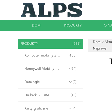
DOM
PRODUKTY
O N
Dom
Aktu
PRODUKTY
(239)
Naprawa
Komputer mobilny Zebra
(183)
Honeywell Mobilny Komputer
(24)
Datalogic
(2)
Drukarki ZEBRA
(18)
Karty graficzne
(4)