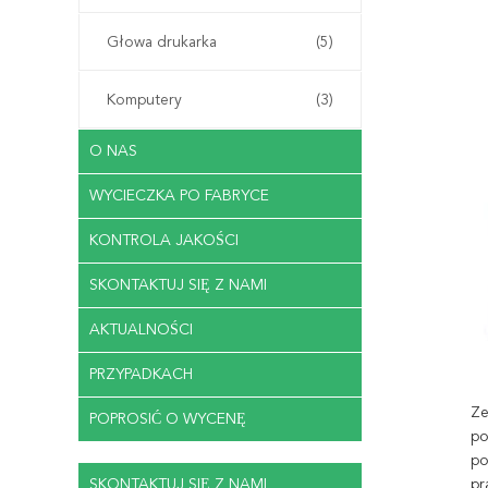
Głowa drukarka
(5)
Komputery
(3)
O NAS
WYCIECZKA PO FABRYCE
KONTROLA JAKOŚCI
SKONTAKTUJ SIĘ Z NAMI
AKTUALNOŚCI
PRZYPADKACH
Ze
POPROSIĆ O WYCENĘ
po
po
SKONTAKTUJ SIĘ Z NAMI
pr