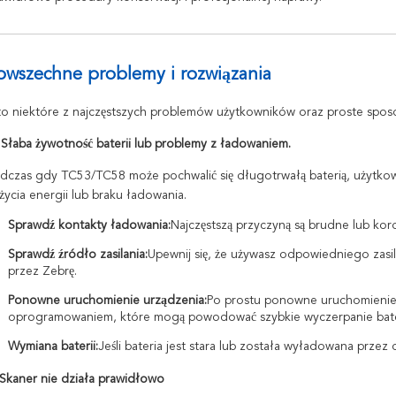
owszechne problemy i rozwiązania
o niektóre z najczęstszych problemów użytkowników oraz proste sposo
 Słaba żywotność baterii lub problemy z ładowaniem.
dczas gdy TC53/TC58 może pochwalić się długotrwałą baterią, użytk
życia energii lub braku ładowania.
Sprawdź kontakty ładowania:
Najczęstszą przyczyną są brudne lub ko
Sprawdź źródło zasilania:
Upewnij się, że używasz odpowiedniego zas
przez Zebrę.
Ponowne uruchomienie urządzenia:
Po prostu ponowne uruchomienie
oprogramowaniem, które mogą powodować szybkie wyczerpanie bater
Wymiana baterii:
Jeśli bateria jest stara lub została wyładowana przez
 Skaner nie działa prawidłowo