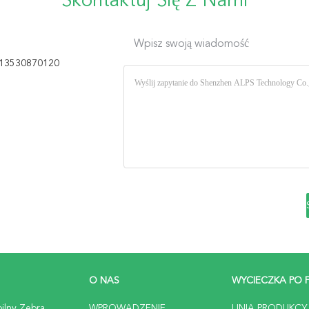
Skontaktuj Się Z Nami
Wpisz swoją wiadomość
13530870120
O NAS
WYCIECZKA PO 
ilny Zebra
WPROWADZENIE
LINIA PRODUKCY