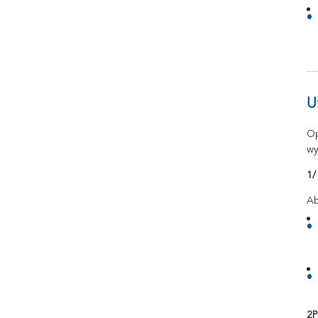
U
Op
wy
1/
Ab
2P