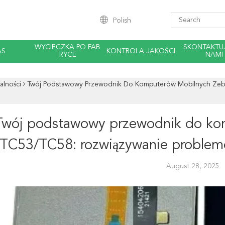
Polish
WYCIECZKA PO FAB
SKONTAKTUJ
AS
KONTROLA JAKOŚCI
RYCE
NAMI
alności
Twój Podstawowy Przewodnik Do Komputerów Mobilnych Zebr
Twój podstawowy przewodnik do ko
TC53/TC58: rozwiązywanie problemó
August 28, 2025